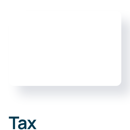
Free Co
Tax