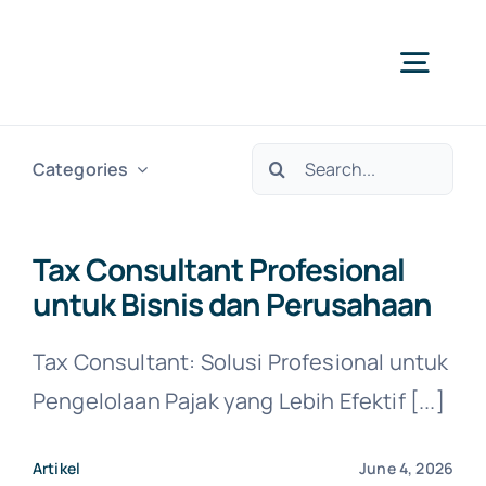
Skip
to
Togg
content
Navig
Search
H
Categories
for:
Ser
Tax Consultant Profesional
untuk Bisnis dan Perusahaan
Abo
Tax Consultant: Solusi Profesional untuk
Pengelolaan Pajak yang Lebih Efektif [...]
Artikel
June 4, 2026
N