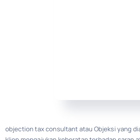
objection tax consultant atau Objeksi yang d
klien mengajukan keberatan terhadap saran at