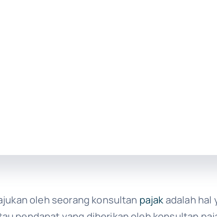
iajukan oleh seorang konsultan
pajak
adalah hal 
au pendapat yang diberikan oleh konsultan pajak