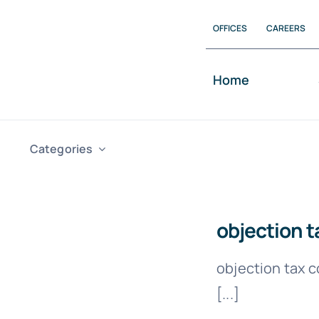
Skip
OFFICES
CAREERS
to
content
Home
Categories
objection t
objection tax 
[...]