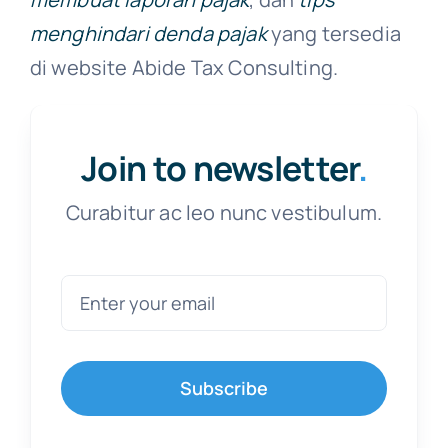
menghindari denda pajak
yang tersedia
di website Abide Tax Consulting.
Join to newsletter
.
Curabitur ac leo nunc vestibulum.
Subscribe