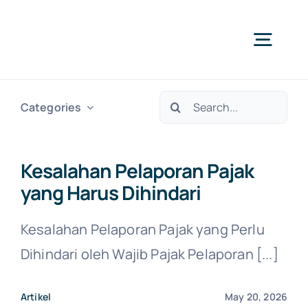
Skip
to
Togg
content
Navig
Search
H
Categories
for:
Ser
Kesalahan Pelaporan Pajak
yang Harus Dihindari
Abo
Kesalahan Pelaporan Pajak yang Perlu
Dihindari oleh Wajib Pajak Pelaporan [...]
Artikel
May 20, 2026
N