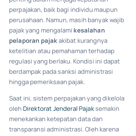
perpajakan, baik bagi individu maupun
perusahaan. Namun, masih banyak wajib
pajak yang mengalami
kesalahan
pelaporan pajak
akibat kurangnya
ketelitian atau pemahaman terhadap
regulasi yang berlaku. Kondisi ini dapat
berdampak pada sanksi administrasi
hingga pemeriksaan pajak.
Saat ini, sistem perpajakan yang dikelola
oleh
Direktorat Jenderal Pajak
semakin
menekankan ketepatan data dan
transparansi administrasi. Oleh karena