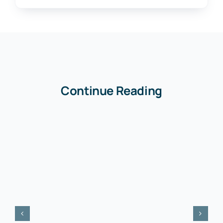
Continue Reading