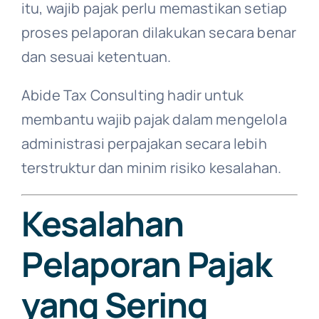
itu, wajib pajak perlu memastikan setiap
proses pelaporan dilakukan secara benar
dan sesuai ketentuan.
Abide Tax Consulting hadir untuk
membantu wajib pajak dalam mengelola
administrasi perpajakan secara lebih
terstruktur dan minim risiko kesalahan.
Kesalahan
Pelaporan Pajak
yang Sering