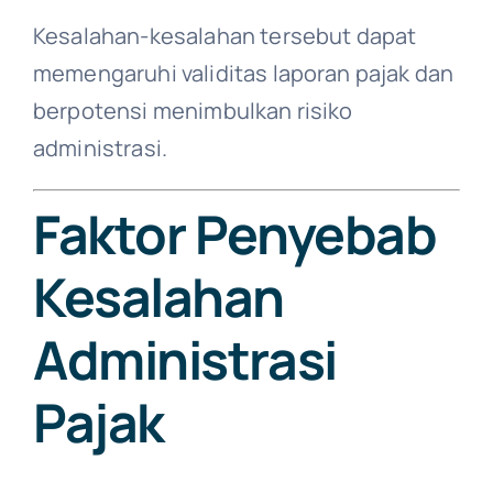
Kesalahan-kesalahan tersebut dapat
memengaruhi validitas laporan pajak dan
berpotensi menimbulkan risiko
administrasi.
Faktor Penyebab
Kesalahan
Administrasi
Pajak