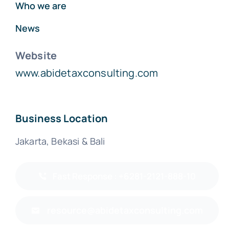
Who we are
News
Website
www.abidetaxconsulting.com
Business Location
Jakarta, Bekasi & Bali
Fast Response : +6281-2121-888-10
resource@abidetaxconsulting.com