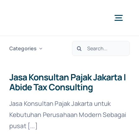
Skip
to
Togg
content
Navig
Search
H
Categories
for:
Ser
Jasa Konsultan Pajak Jakarta |
Abide Tax Consulting
Abo
Jasa Konsultan Pajak Jakarta untuk
Kebutuhan Perusahaan Modern Sebagai
pusat [...]
N